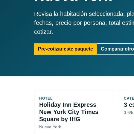
Revisa la habitación seleccionada, pl
fechas, precio por persona, total est
cotizar.
Pre-cotizar este paquete
Comparar otro
HOTEL
CAT
Holiday Inn Express
3 e
New York City Times
3.6/
Square by IHG
Nueva York