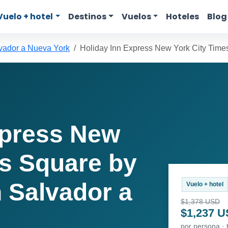
Vuelo + hotel
Destinos
Vuelos
Hoteles
Blog
vador a Nueva York
Holiday Inn Express New York City Time
xpress New
es Square by
 Salvador a
Vuelo + hotel
$1,378 USD
$1,237 
por persona · 