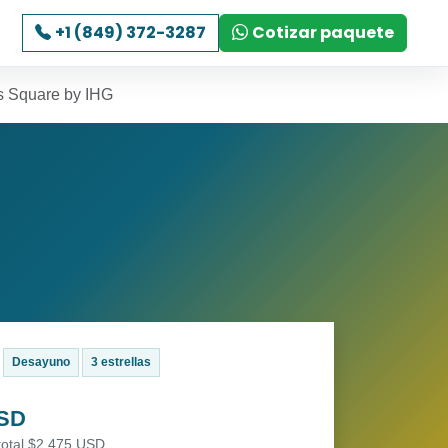
+1 (849) 372-3287
Cotizar paquete
s Square by IHG
Desayuno
3 estrellas
USD
total $2,475 USD