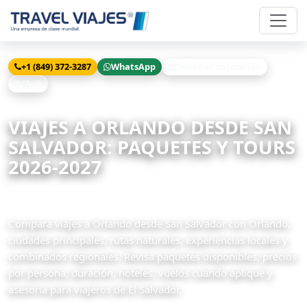
+1 (849) 372-3287
WhatsApp
Solicitar cotización
Chat
Inicio
Viajes
Orlando desde San Salvador
VIAJES A ORLANDO DESDE SAN
SALVADOR: PAQUETES Y TOURS
2026-2027
5 paquetes disponibles
Compara viajes a Orlando desde San Salvador con Orlando,
ciudades principales, rutas naturales, experiencias locales y
combinados regionales. Revisa paquetes disponibles, precios
por persona, duración, hoteles, vuelos cuando aplique y
asesoría para viajeros de El Salvador.