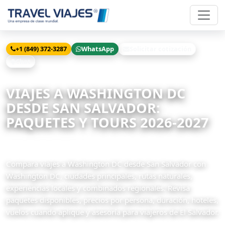
+1 (849) 372-3287
WhatsApp
Solicitar cotización
Chat
Inicio
Viajes
Washington DC desde San Salvador
VIAJES A WASHINGTON DC
DESDE SAN SALVADOR:
PAQUETES Y TOURS 2026-2027
2 paquetes disponibles
Compara viajes a Washington DC desde San Salvador con
Washington DC, ciudades principales, rutas naturales,
experiencias locales y combinados regionales. Revisa
paquetes disponibles, precios por persona, duración, hoteles,
vuelos cuando aplique y asesoría para viajeros de El Salvador.