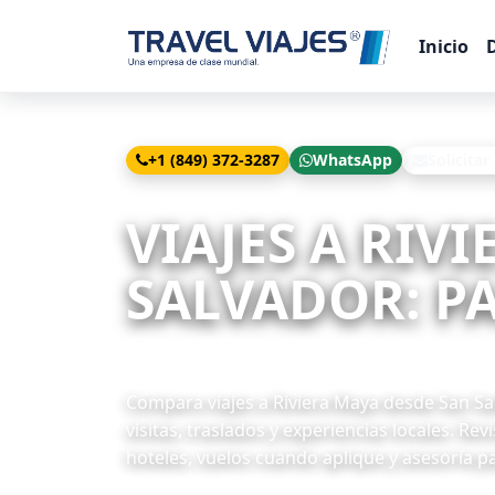
Inicio
+1 (849) 372-3287
WhatsApp
Solicitar
Inicio
Viajes
Riviera Maya desde San Salvador
VIAJES A RIV
SALVADOR: PA
8 paquetes disponibles
Compara viajes a Riviera Maya desde San Sal
visitas, traslados y experiencias locales. Re
hoteles, vuelos cuando aplique y asesoría pa