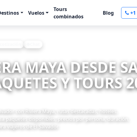
Tours
Destinos
Vuelos
Blog
+1
combinados
 cotización
Chat
IERA MAYA DESDE S
QUETES Y TOURS 2
vador con Riviera Maya, rutas destacadas, hoteles,
visa paquetes disponibles, precios por persona, duración,
ra viajeros de El Salvador.