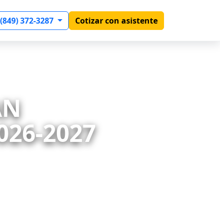
 (849) 372-3287
Cotizar con asistente
AN
026-2027