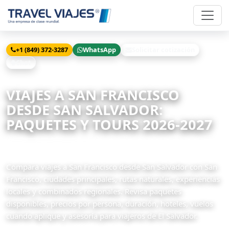
+1 (849) 372-3287
WhatsApp
Solicitar cotización
Chat
Inicio
Viajes
San Francisco desde San Salvador
VIAJES A SAN FRANCISCO
DESDE SAN SALVADOR:
PAQUETES Y TOURS 2026-2027
7 paquetes disponibles
Compara viajes a San Francisco desde San Salvador con San
Francisco, ciudades principales, rutas naturales, experiencias
locales y combinados regionales. Revisa paquetes
disponibles, precios por persona, duración, hoteles, vuelos
cuando aplique y asesoría para viajeros de El Salvador.