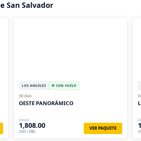
e San Salvador
LOS ANGELES
CON VUELO
08 días
0
OESTE PANORÁMICO
L
Desde
D
1,808.00
VER PAQUETE
USD / DBL
U