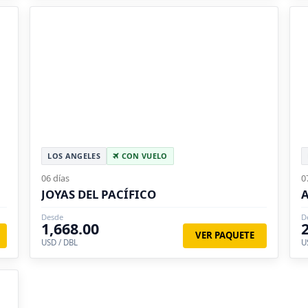
LOS ANGELES
CON VUELO
06 días
0
JOYAS DEL PACÍFICO
Desde
D
1,668.00
VER PAQUETE
USD / DBL
U