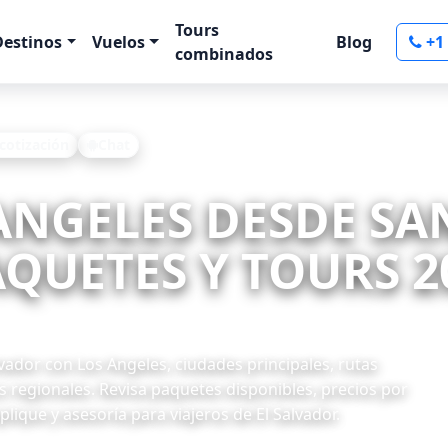
Tours
Destinos
Vuelos
Blog
+1
combinados
 cotización
Chat
 ANGELES DESDE SA
QUETES Y TOURS 2
ador con Los Angeles, ciudades principales, rutas
s regionales. Revisa paquetes disponibles, precios por
lique y asesoría para viajeros de El Salvador.