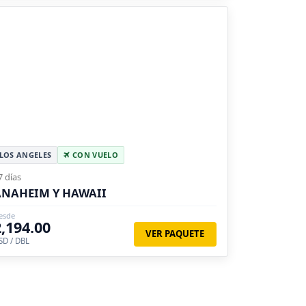
LOS ANGELES
CON VUELO
7 días
ANAHEIM Y HAWAII
esde
2,194.00
VER PAQUETE
SD / DBL