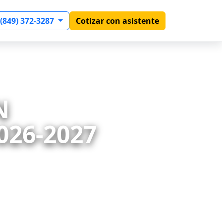
 (849) 372-3287
Cotizar con asistente
N
026-2027