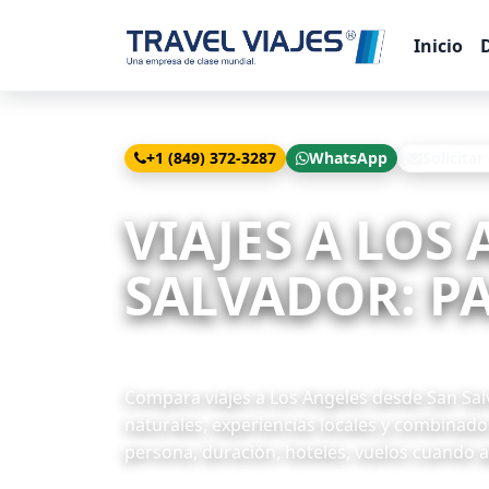
Inicio
+1 (849) 372-3287
WhatsApp
Solicitar
Inicio
Viajes
Los Angeles desde San Salvador
VIAJES A LOS
SALVADOR: PA
7 paquetes disponibles
Compara viajes a Los Angeles desde San Salv
naturales, experiencias locales y combinado
persona, duración, hoteles, vuelos cuando ap