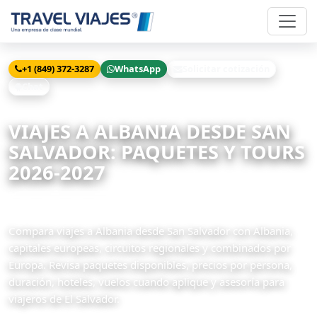
+1 (849) 372-3287
WhatsApp
Solicitar cotización
Chat
Inicio
Viajes
Albania desde San Salvador
VIAJES A ALBANIA DESDE SAN
SALVADOR: PAQUETES Y TOURS
2026-2027
5 paquetes disponibles
Compara viajes a Albania desde San Salvador con Albania,
capitales europeas, circuitos regionales y combinados por
Europa. Revisa paquetes disponibles, precios por persona,
duración, hoteles, vuelos cuando aplique y asesoría para
viajeros de El Salvador.