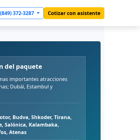
 (849) 372-3287
Cotizar con asistente
n del paquete
 mas importantes atracciones
enas; Dubái, Estambul y
otor, Budva, Shkoder, Tirana,
ie, Salónica, Kalambaka,
fos, Atenas