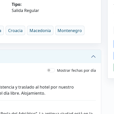
Tipo:
Salida Regular
a
Croacia
Macedonia
Montenegro
Mostrar fechas por día
stencia y traslado al hotel por nuestro
l día libre. Alojamiento.
Perla del Adriático”. La antigua ciudad está en la