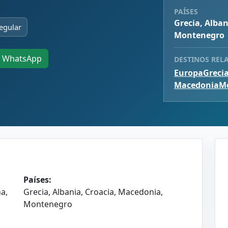
PAÍSES
Grecia, Alban
egular
Montenegro
WhatsApp
DESTINOS REL
Europa
Greci
Macedonia
M
Países:
a,
Grecia, Albania, Croacia, Macedonia,
Montenegro