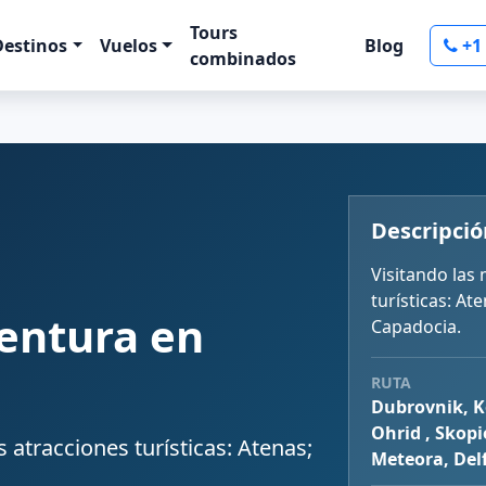
Tours
Destinos
Vuelos
Blog
+1
combinados
Descripció
Visitando las
turísticas: At
entura en
Capadocia.
RUTA
Dubrovnik, K
Ohrid , Skop
 atracciones turísticas: Atenas;
Meteora, Del