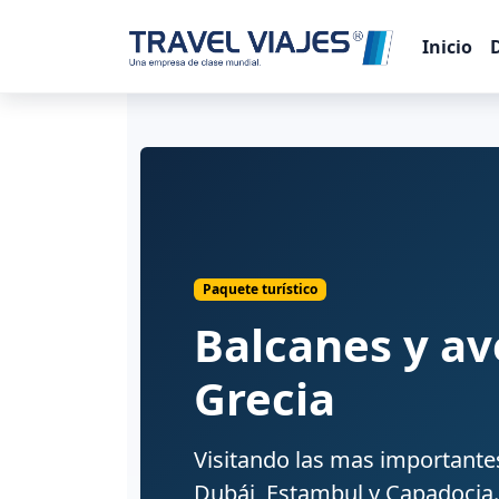
Inicio
Paquete turístico
Balcanes y av
Grecia
Visitando las mas importantes
Dubái, Estambul y Capadocia.