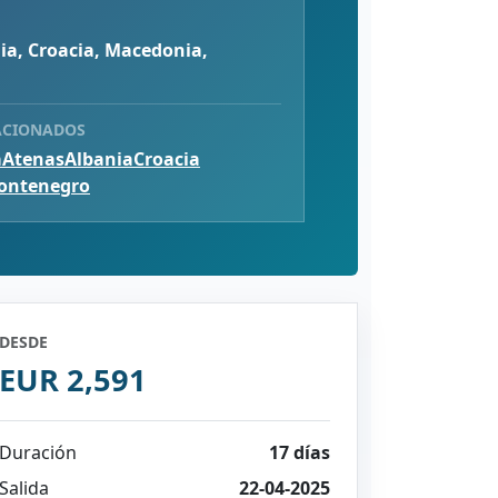
ia, Croacia, Macedonia,
ACIONADOS
a
Atenas
Albania
Croacia
ontenegro
DESDE
EUR 2,591
Duración
17 días
Salida
22-04-2025