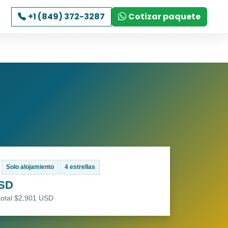
+1 (849) 372-3287
Cotizar paquete
Solo alojamiento
4 estrellas
USD
total $2,901 USD