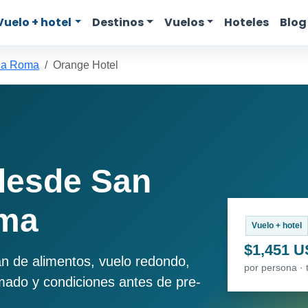
Vuelo + hotel
Destinos
Vuelos
Hoteles
Blog
 a Roma
Orange Hotel
desde San
oma
Vuelo + hotel
$1,451 
an de alimentos, vuelo redondo,
por persona · 
imado y condiciones antes de pre-