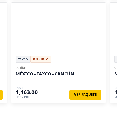
TAXCO
SIN VUELO
09 días
0
MÉXICO - TAXCO - CANCÚN
M
Desde
D
1,463.00
VER PAQUETE
USD / DBL
M