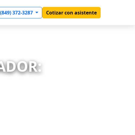
 (849) 372-3287
Cotizar con asistente
VADOR: