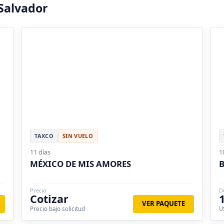
Salvador
TAXCO
SIN VUELO
11 días
1
MÉXICO DE MIS AMORES
B
Precio
D
Cotizar
VER PAQUETE
Precio bajo solicitud
U