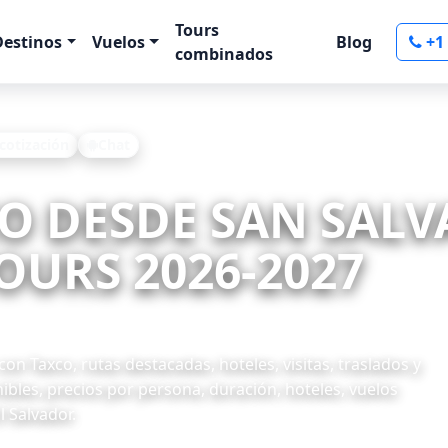
Tours
Destinos
Vuelos
Blog
+1
combinados
 cotización
Chat
CO DESDE SAN SAL
OURS 2026-2027
n Taxco, rutas destacadas, hoteles, visitas, traslados y
ibles, precios por persona, duración, hoteles, vuelos
l Salvador.