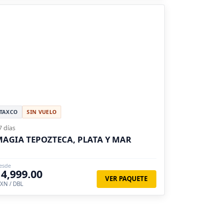
TAXCO
SIN VUELO
7 días
AGIA TEPOZTECA, PLATA Y MAR
esde
14,999.00
VER PAQUETE
XN / DBL