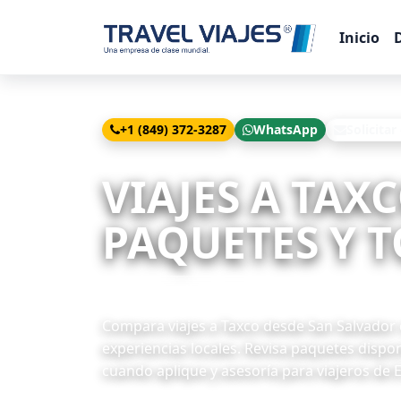
Inicio
+1 (849) 372-3287
WhatsApp
Solicitar
Inicio
Viajes
Taxco desde San Salvador
VIAJES A TAX
PAQUETES Y T
6 paquetes disponibles
Compara viajes a Taxco desde San Salvador co
experiencias locales. Revisa paquetes dispon
cuando aplique y asesoría para viajeros de E