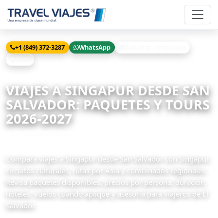
+1 (849) 372-3287
WhatsApp
Solicitar cotización
Chat
Inicio
Viajes
Singapur desde San Salvador
VIAJES A SINGAPUR DESDE SAN
SALVADOR: PAQUETES Y TOURS
2026-2027
8 paquetes disponibles
Compara viajes a Singapur desde San Salvador con Singapur,
circuitos culturales, rutas por Asia y combinados regionales.
Revisa paquetes disponibles, precios por persona, duración,
hoteles, vuelos cuando aplique y asesoría para viajeros de El
Salvador.