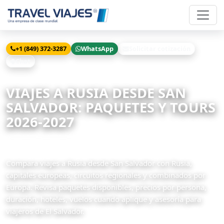
+1 (849) 372-3287
WhatsApp
Solicitar cotización
Chat
Inicio
Viajes
Rusia desde San Salvador
VIAJES A RUSIA DESDE SAN
SALVADOR: PAQUETES Y TOURS
2026-2027
13 paquetes disponibles
Compara viajes a Rusia desde San Salvador con Rusia,
capitales europeas, circuitos regionales y combinados por
Europa. Revisa paquetes disponibles, precios por persona,
duración, hoteles, vuelos cuando aplique y asesoría para
viajeros de El Salvador.