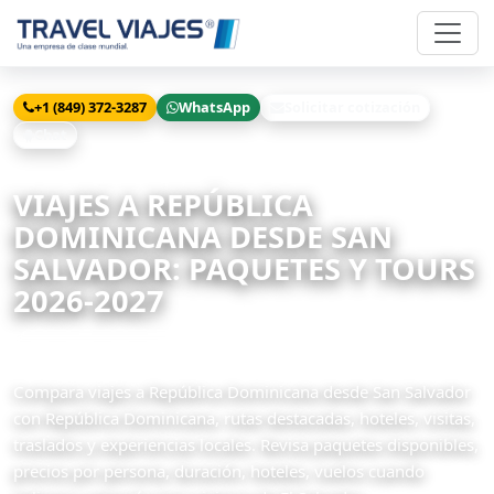
+1 (849) 372-3287
WhatsApp
Solicitar cotización
Chat
Inicio
Viajes
República Dominicana desde San Salvador
VIAJES A REPÚBLICA
DOMINICANA DESDE SAN
SALVADOR: PAQUETES Y TOURS
2026-2027
7 paquetes disponibles
Compara viajes a República Dominicana desde San Salvador
con República Dominicana, rutas destacadas, hoteles, visitas,
traslados y experiencias locales. Revisa paquetes disponibles,
precios por persona, duración, hoteles, vuelos cuando