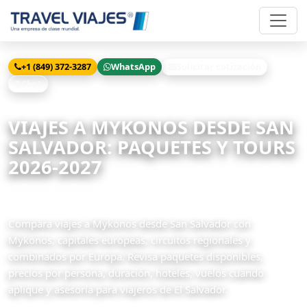
+1 (849) 372-3287
WhatsApp
Solicitar cotización
Chat
Inicio
Viajes
Mykonos desde San Salvador
VIAJES A MYKONOS DESDE SAN
SALVADOR: PAQUETES Y TOURS
2026-2027
11 paquetes disponibles
Compara viajes a Mykonos desde San Salvador con
Mykonos, capitales europeas, circuitos regionales y
combinados por Europa. Revisa paquetes disponibles,
precios por persona, duración, hoteles, vuelos cuando
aplique y asesoría para viajeros de El Salvador.