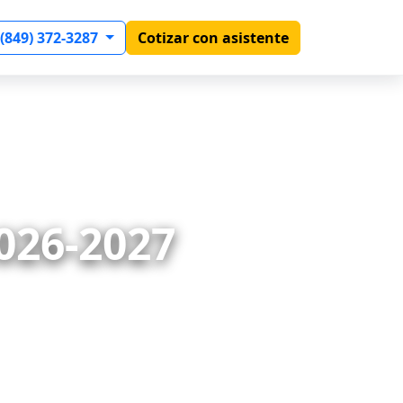
 (849) 372-3287
Cotizar con asistente
026-2027