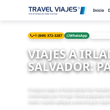
Inicio
+1 (849) 372-3287
WhatsApp
Solicitar
Inicio
Viajes
Irlanda desde San Salvador
VIAJES A IRL
SALVADOR: PA
5 paquetes disponibles
Compara viajes a Irlanda desde San Salvador 
combinados por Europa. Revisa paquetes dis
vuelos cuando aplique y asesoría para viajer