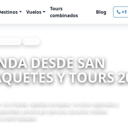
Tours
Destinos
Vuelos
Blog
+1
combinados
 cotización
Chat
ANDA DESDE SAN
QUETES Y TOURS 2
con Irlanda, capitales europeas, circuitos regionales y
ponibles, precios por persona, duración, hoteles,
os de El Salvador.