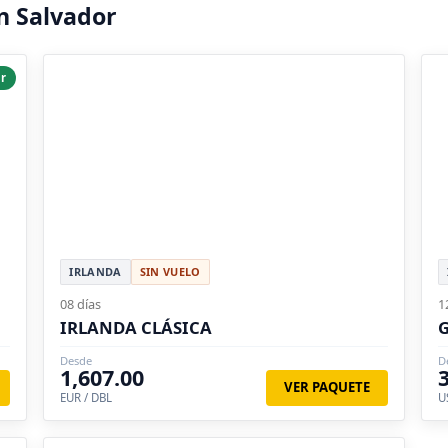
n Salvador
r
IRLANDA
SIN VUELO
08 días
1
IRLANDA CLÁSICA
G
Desde
D
1,607.00
VER PAQUETE
EUR / DBL
U