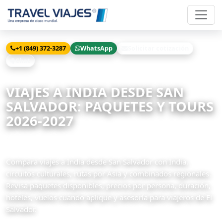
+1 (849) 372-3287
WhatsApp
Solicitar cotización
Chat
Inicio
Viajes
India desde San Salvador
VIAJES A INDIA DESDE SAN
SALVADOR: PAQUETES Y TOURS
2026-2027
13 paquetes disponibles
Compara viajes a India desde San Salvador con India,
circuitos culturales, rutas por Asia y combinados regionales.
Revisa paquetes disponibles, precios por persona, duración,
hoteles, vuelos cuando aplique y asesoría para viajeros de El
Salvador.