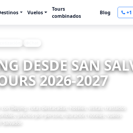
Tours
Destinos
Vuelos
Blog
+1
combinados
 cotización
Chat
JING DESDE SAN SA
OURS 2026-2027
con Beijing, rutas destacadas, hoteles, visitas, traslados
onibles, precios por persona, duración, hoteles, vuelos
l Salvador.