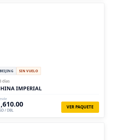
BEIJING
SIN VUELO
8 días
HINA IMPERIAL
esde
1,610.00
VER PAQUETE
SD / DBL