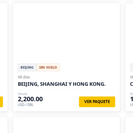
BEIJING
SIN VUELO
08 días
0
BEIJING, SHANGHAI Y HONG KONG.
C
Desde
D
2,200.00
VER PAQUETE
USD / DBL
U