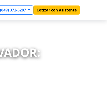
 (849) 372-3287
Cotizar con asistente
LVADOR: