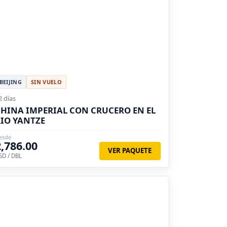
BEIJING
SIN VUELO
2 días
HINA IMPERIAL CON CRUCERO EN EL
IO YANTZE
esde
2,786.00
VER PAQUETE
SD / DBL