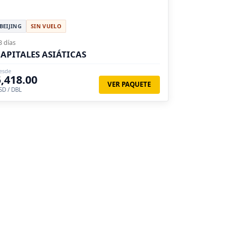
BEIJING
SIN VUELO
3 días
APITALES ASIÁTICAS
esde
5,418.00
VER PAQUETE
SD / DBL