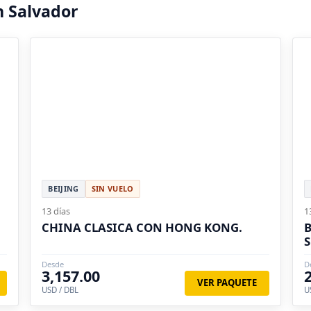
n Salvador
BEIJING
SIN VUELO
13 días
1
CHINA CLASICA CON HONG KONG.
B
S
Desde
D
3,157.00
VER PAQUETE
USD / DBL
U