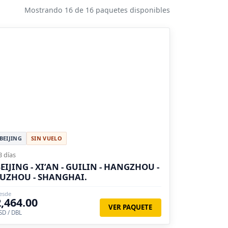
Mostrando 16 de 16 paquetes disponibles
BEIJING
SIN VUELO
3 días
EIJING - XI’AN - GUILIN - HANGZHOU -
UZHOU - SHANGHAI.
esde
2,464.00
VER PAQUETE
SD / DBL