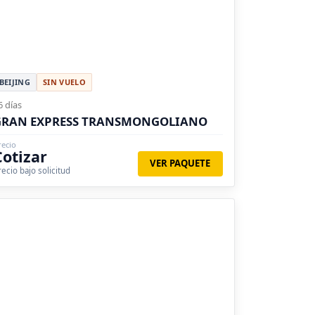
BEIJING
SIN VUELO
6 días
GRAN EXPRESS TRANSMONGOLIANO
recio
Cotizar
VER PAQUETE
recio bajo solicitud