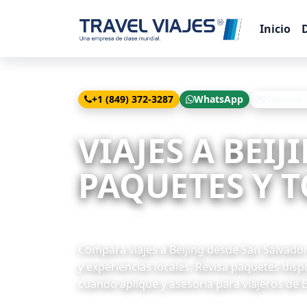
Inicio
+1 (849) 372-3287
WhatsApp
Solicitar
Inicio
Viajes
Beijing desde San Salvador
VIAJES A BEI
PAQUETES Y T
16 paquetes disponibles
Compara viajes a Beijing desde San Salvador 
y experiencias locales. Revisa paquetes disp
cuando aplique y asesoría para viajeros de E