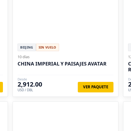
BEIJING
SIN VUELO
10 días
1
CHINA IMPERIAL Y PAISAJES AVATAR
C
R
Desde
D
2,912.00
VER PAQUETE
USD / DBL
U