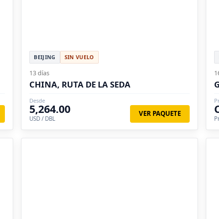
BEIJING
SIN VUELO
13 días
1
CHINA, RUTA DE LA SEDA
Desde
P
5,264.00
VER PAQUETE
USD / DBL
P