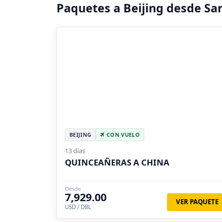
Paquetes a Beijing desde Sa
BEIJING
CON VUELO
13 días
QUINCEAÑERAS A CHINA
Desde
7,929.00
VER PAQUETE
USD / DBL