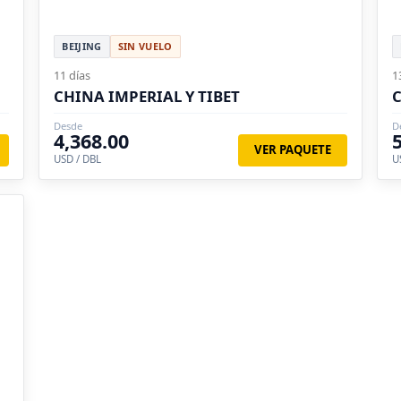
BEIJING
SIN VUELO
11 días
1
CHINA IMPERIAL Y TIBET
C
Desde
D
4,368.00
VER PAQUETE
USD / DBL
U