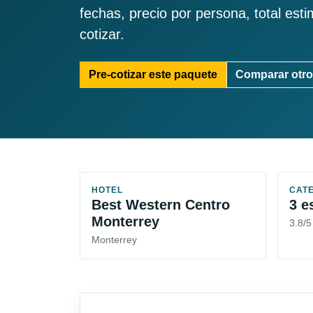
fechas, precio por persona, total est
cotizar.
Pre-cotizar este paquete
Comparar otro
HOTEL
CAT
Best Western Centro
3 e
Monterrey
3.8/
Monterrey