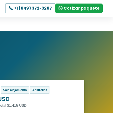
+1 (849) 372-3287
Cotizar paquete
Solo alojamiento
3 estrellas
 USD
total $1,415 USD