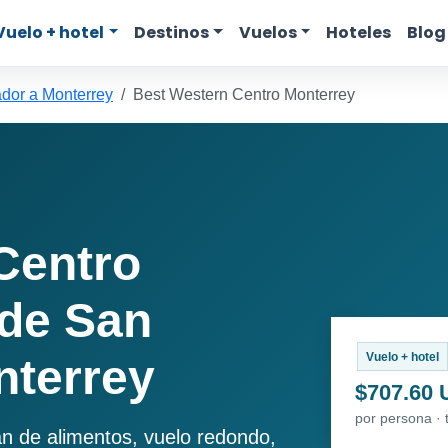
Vuelo + hotel
Destinos
Vuelos
Hoteles
Blog
dor a Monterrey
Best Western Centro Monterrey
Centro
de San
Vuelo + hotel
nterrey
$707.60
por persona · 
an de alimentos, vuelo redondo,