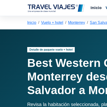
Inicio
Inicio
Vuelo + hotel
Monterrey
San Salva
Detalle de paquete vuelo + hotel
Best Western 
Monterrey des
Salvador a Mo
Revisa la habitación seleccionada, pl