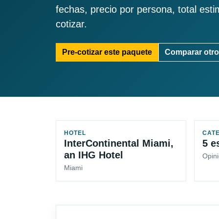
fechas, precio por persona, total est
cotizar.
Pre-cotizar este paquete
Comparar otro
HOTEL
CAT
InterContinental Miami,
5 e
an IHG Hotel
Opini
Miami