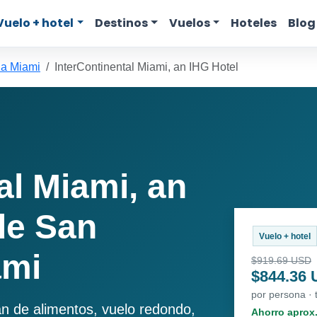
Vuelo + hotel
Destinos
Vuelos
Hoteles
Blog
 a Miami
InterContinental Miami, an IHG Hotel
al Miami, an
de San
Vuelo + hotel
ami
$919.69 USD
$844.36
por persona · 
an de alimentos, vuelo redondo,
Ahorro aprox