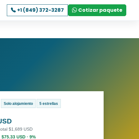
+1 (849) 372-3287
Cotizar paquete
Solo alojamiento
5 estrellas
 USD
total $1,689 USD
. $75.33 USD · 9%