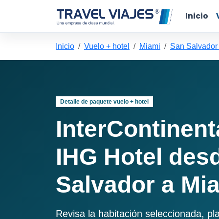
Inicio
Inicio
Vuelo + hotel
Miami
San Salvador
Detalle de paquete vuelo + hotel
InterContinent
IHG Hotel des
Salvador a Mi
Revisa la habitación seleccionada, pl