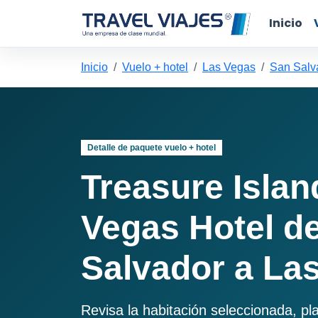
Inicio
Inicio
Vuelo + hotel
Las Vegas
San Salv
Detalle de paquete vuelo + hotel
Treasure Islan
Vegas Hotel d
Salvador a La
Revisa la habitación seleccionada, pl