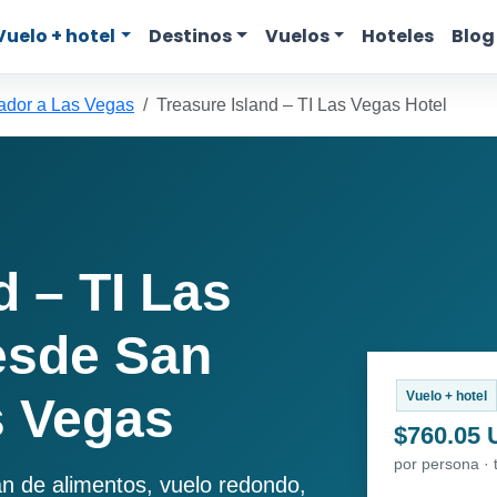
Vuelo + hotel
Destinos
Vuelos
Hoteles
Blog
ador a Las Vegas
Treasure Island – TI Las Vegas Hotel
d – TI Las
esde San
Vuelo + hotel
s Vegas
$760.05
por persona · 
an de alimentos, vuelo redondo,