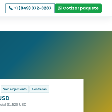
+1 (849) 372-3287
Cotizar paquete
Solo alojamiento
4 estrellas
 USD
total $1,520 USD