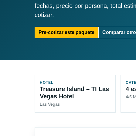
fechas, precio por persona, total est
cotizar.
Pre-cotizar este paquete
Comparar otro
HOTEL
CAT
Treasure Island – TI Las
4 e
Vegas Hotel
4/5 
Las Vegas