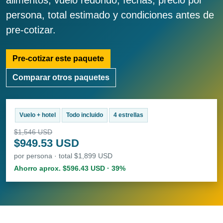
alimentos, vuelo redondo, fechas, precio por
persona, total estimado y condiciones antes de
pre-cotizar.
Pre-cotizar este paquete
Comparar otros paquetes
Vuelo + hotel
Todo incluido
4 estrellas
$1,546 USD
$949.53 USD
por persona · total $1,899 USD
Ahorro aprox. $596.43 USD · 39%