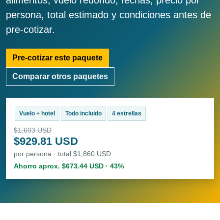
alimentos, vuelo redondo, fechas, precio por
persona, total estimado y condiciones antes de
pre-cotizar.
Pre-cotizar este paquete
Comparar otros paquetes
Vuelo + hotel
Todo incluido
4 estrellas
$1,603 USD
$929.81 USD
por persona · total $1,860 USD
Ahorro aprox. $673.44 USD · 43%