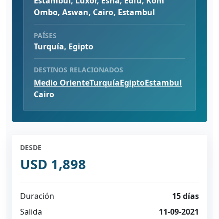
Estambul, Luxor, Esna, Edfu, Kom
Ombo, Aswan, Cairo, Estambul
PAÍSES
Turquía, Egipto
DESTINOS RELACIONADOS
Medio Oriente
Turquía
Egipto
Estambul
Cairo
DESDE
USD 1,898
Duración
15 días
Salida
11-09-2021