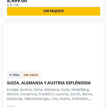
8,499.00
EUR / DBL
VER PAQUETE
17 DÍAS
SIN VUELO
SUIZA, ALEMANIA Y AUSTRIA ESPLÉNDIDA
Europa, Austria, Viena, Alemania, Suiza, Heidelberg,
Munich, Innsbruck, Frankfurt, Lucerna, Zurich, Berna,
Salzburgo, Oberammergau, Linz, Krems, Interlaken,
Füssen, Selva Negra, Ginebra (Suiza)), Montreux...
Desde