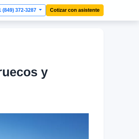
1 (849) 372-3287
Cotizar con asistente
rruecos y